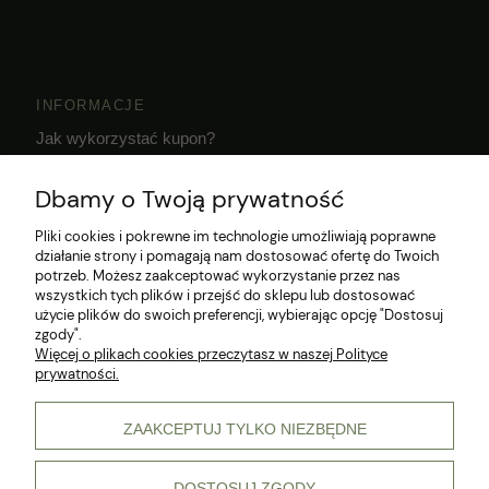
INFORMACJE
Jak wykorzystać kupon?
Dostawa i czas realizacji zamówień
Dbamy o Twoją prywatność
Klub Hodowcy VIP
Pliki cookies i pokrewne im technologie umożliwiają poprawne
działanie strony i pomagają nam dostosować ofertę do Twoich
potrzeb. Możesz zaakceptować wykorzystanie przez nas
wszystkich tych plików i przejść do sklepu lub dostosować
użycie plików do swoich preferencji, wybierając opcję "Dostosuj
zgody".
Więcej o plikach cookies przeczytasz w naszej Polityce
prywatności.
© 2026 Wszelkie prawa zastrzeżone
ZAAKCEPTUJ TYLKO NIEZBĘDNE
DOSTOSUJ ZGODY