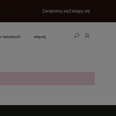
w
Zarejestruj się
Zaloguj się
w rasowych
więcej
blog
promocje
kontakt