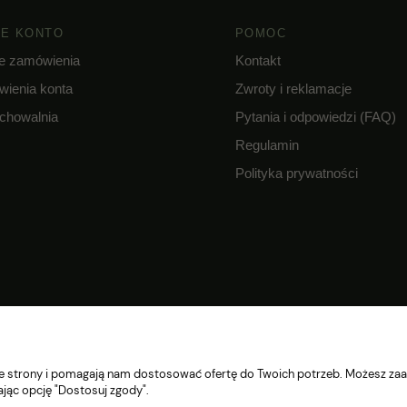
E KONTO
POMOC
e zamówienia
Kontakt
wienia konta
Zwroty i reklamacje
chowalnia
Pytania i odpowiedzi (FAQ)
Regulamin
Polityka prywatności
nie strony i pomagają nam dostosować ofertę do Twoich potrzeb. Możesz zaa
ając opcję "Dostosuj zgody".