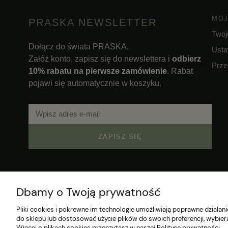
MOJ
PRASKA NEWSLETTER
Twoj
Dołącz do świata PRASKA.
Usta
Załóż konto, zapisz się do newslettera i
odbierz
Prze
10% rabatu na pierwsze zamówienie
. Rabat
pojawi się automatycznie w koszyku.
ZAPISZ SIĘ
Dbamy o Twoją prywatność
Pliki cookies i pokrewne im technologie umożliwiają poprawne działa
do sklepu lub dostosować użycie plików do swoich preferencji, wybier
Więcej o plikach cookies przeczytasz w naszej Polityce prywatności.