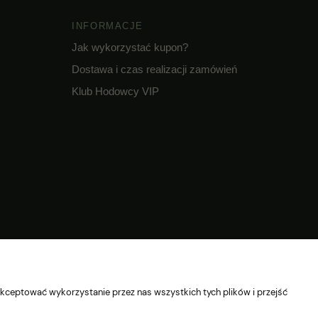
INFORMACJE
Jak wykorzystać kupon?
Dostawa i czas realizacji zamówień
Klub Hodowcy VIP
© 2026 Wszelkie prawa zastrzeżone
kceptować wykorzystanie przez nas wszystkich tych plików i przejść