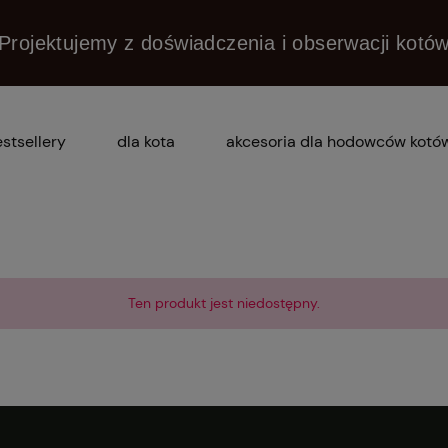
Projektujemy z doświadczenia i obserwacji kotó
stsellery
dla kota
akcesoria dla hodowców kotó
dlaczego praska?
pytania i odpowiedzi (faq)
Ten produkt jest niedostępny.