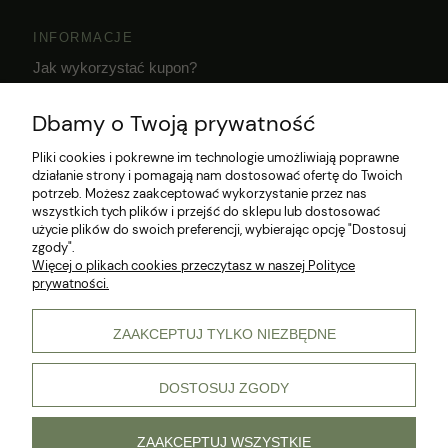
INFORMACJE
Jak wykorzystać kupon?
Dostawa i czas realizacji zamówień
Dbamy o Twoją prywatność
Klub Hodowcy VIP
Pliki cookies i pokrewne im technologie umożliwiają poprawne
działanie strony i pomagają nam dostosować ofertę do Twoich
potrzeb. Możesz zaakceptować wykorzystanie przez nas
wszystkich tych plików i przejść do sklepu lub dostosować
użycie plików do swoich preferencji, wybierając opcję "Dostosuj
zgody".
Więcej o plikach cookies przeczytasz w naszej Polityce
prywatności.
© 2026 Wszelkie prawa zastrzeżone
ZAAKCEPTUJ TYLKO NIEZBĘDNE
DOSTOSUJ ZGODY
pokaż pełną wersję strony
Sklep internetowy Shoper Premium
ZAAKCEPTUJ WSZYSTKIE