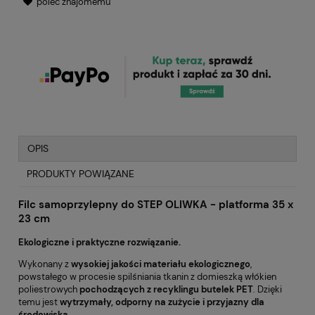
poleć znajomemu
OPIS
PRODUKTY POWIĄZANE
Filc samoprzylepny do STEP OLIWKA - platforma 35 x
23 cm
Ekologiczne i praktyczne rozwiązanie.
Wykonany z
wysokiej jakości materiału ekologicznego
,
powstałego w procesie spilśniania tkanin z domieszką włókien
poliestrowych
pochodzących z recyklingu butelek PET
. Dzięki
temu jest
wytrzymały, odporny na zużycie i przyjazny dla
środowiska
.