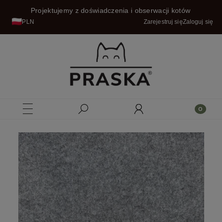
Projektujemy z doświadczenia i obserwacji kotów
PLN
Zarejestruj się
Zaloguj się