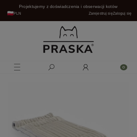
Projektujemy z doświadczenia i obserwacji kotów
PLN
Zarejestruj się
Zaloguj się