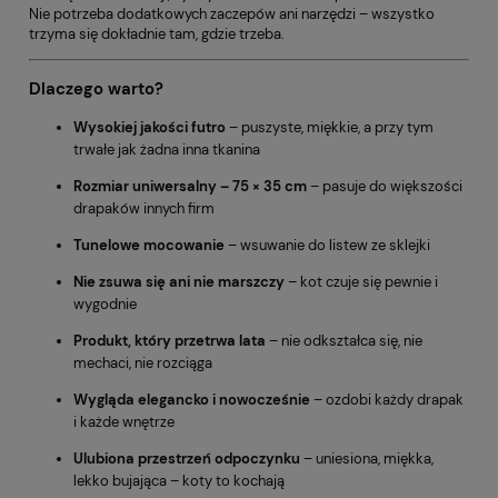
Nie potrzeba dodatkowych zaczepów ani narzędzi – wszystko
trzyma się dokładnie tam, gdzie trzeba.
Dlaczego warto?
Wysokiej jakości futro
– puszyste, miękkie, a przy tym
trwałe jak żadna inna tkanina
Rozmiar uniwersalny – 75 × 35 cm
– pasuje do większości
drapaków innych firm
Tunelowe mocowanie
– wsuwanie do listew ze sklejki
Nie zsuwa się ani nie marszczy
– kot czuje się pewnie i
wygodnie
Produkt, który przetrwa lata
– nie odkształca się, nie
mechaci, nie rozciąga
Wygląda elegancko i nowocześnie
– ozdobi każdy drapak
i każde wnętrze
Ulubiona przestrzeń odpoczynku
– uniesiona, miękka,
lekko bujająca – koty to kochają