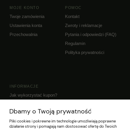
MOJE KONTO
POMOC
Twoje zamówienia
Kontakt
Ustawienia konta
Zwroty i reklamacje
Przechowalnia
Pytania i odpowiedzi (FAQ)
Regulamin
Polityka prywatności
INFORMACJE
Jak wykorzystać kupon?
Dostawa i czas realizacji zamówień
Dbamy o Twoją prywatność
Klub Hodowcy VIP
Pliki cookies i pokrewne im technologie umożliwiają poprawne
działanie strony i pomagają nam dostosować ofertę do Twoich