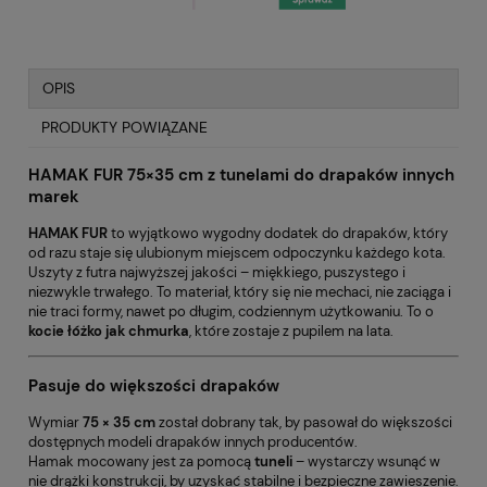
OPIS
PRODUKTY POWIĄZANE
HAMAK FUR 75×35 cm z tunelami do drapaków innych
marek
HAMAK FUR
to wyjątkowo wygodny dodatek do drapaków, który
od razu staje się ulubionym miejscem odpoczynku każdego kota.
Uszyty z futra najwyższej jakości – miękkiego, puszystego i
niezwykle trwałego. To materiał, który się nie mechaci, nie zaciąga i
nie traci formy, nawet po długim, codziennym użytkowaniu. To o
kocie łóżko jak chmurka
, które zostaje z pupilem na lata.
Pasuje do większości drapaków
Wymiar
75 × 35 cm
został dobrany tak, by pasował do większości
dostępnych modeli drapaków innych producentów.
Hamak mocowany jest za pomocą
tuneli
– wystarczy wsunąć w
nie drążki konstrukcji, by uzyskać stabilne i bezpieczne zawieszenie.