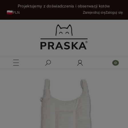
Projektujemy z doświadczenia i obserwacji kotów
PLN
Zarejestruj się
Zaloguj się