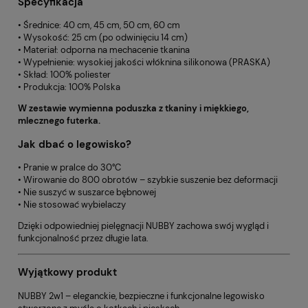
Specyfikacja
• Średnice: 40 cm, 45 cm, 50 cm, 60 cm
• Wysokość: 25 cm (po odwinięciu 14 cm)
• Materiał: odporna na mechacenie tkanina
• Wypełnienie: wysokiej jakości włóknina silikonowa (PRASKA)
• Skład: 100% poliester
• Produkcja: 100% Polska
W zestawie wymienna poduszka z tkaniny i miękkiego,
mlecznego futerka.
Jak dbać o legowisko?
• Pranie w pralce do 30°C
• Wirowanie do 800 obrotów – szybkie suszenie bez deformacji
• Nie suszyć w suszarce bębnowej
• Nie stosować wybielaczy
Dzięki odpowiedniej pielęgnacji NUBBY zachowa swój wygląd i
funkcjonalność przez długie lata.
Wyjątkowy produkt
NUBBY 2w1 – eleganckie, bezpieczne i funkcjonalne legowisko