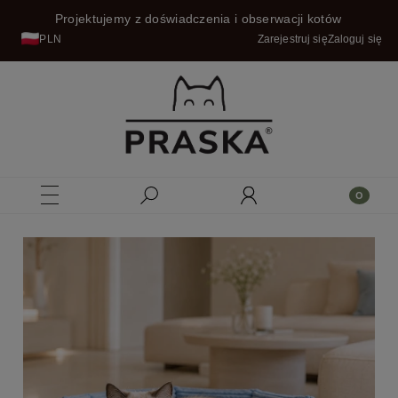
Projektujemy z doświadczenia i obserwacji kotów
PLN
Zarejestruj się
Zaloguj się