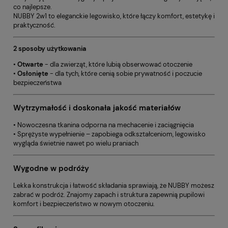
co najlepsze.
NUBBY 2w1 to eleganckie legowisko, które łączy komfort, estetykę i
praktyczność.
2 sposoby użytkowania
•
Otwarte
- dla zwierząt, które lubią obserwować otoczenie
•
Osłonięte
- dla tych, które cenią sobie prywatność i poczucie
bezpieczeństwa
Wytrzymałość i doskonała jakość materiałów
• Nowoczesna tkanina odporna na mechacenie i zaciągnięcia
• Sprężyste wypełnienie – zapobiega odkształceniom, legowisko
wygląda świetnie nawet po wielu praniach
Wygodne w podróży
Lekka konstrukcja i łatwość składania sprawiają, że NUBBY możesz
zabrać w podróż. Znajomy zapach i struktura zapewnią pupilowi
komfort i bezpieczeństwo w nowym otoczeniu.