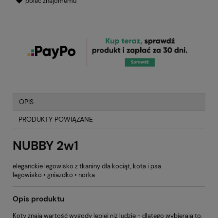
poleć znajomemu
OPIS
PRODUKTY POWIĄZANE
NUBBY 2w1
eleganckie legowisko z tkaniny dla kociąt, kota i psa
legowisko • gniazdko • norka
Opis produktu
Koty znają wartość wygody lepiej niż ludzie - dlatego wybierają to,