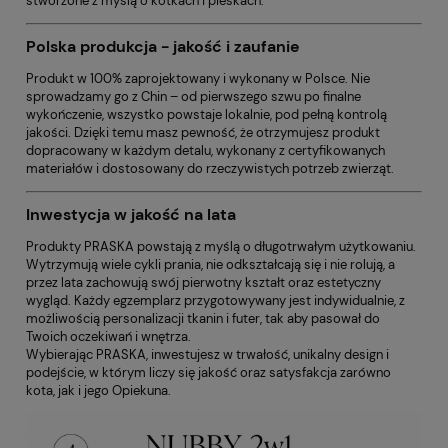
stworzone z myślą o kotkach i pieskach.
Polska produkcja - jakość i zaufanie
Produkt w 100% zaprojektowany i wykonany w Polsce. Nie
sprowadzamy go z Chin – od pierwszego szwu po finalne
wykończenie, wszystko powstaje lokalnie, pod pełną kontrolą
jakości. Dzięki temu masz pewność, że otrzymujesz produkt
dopracowany w każdym detalu, wykonany z certyfikowanych
materiałów i dostosowany do rzeczywistych potrzeb zwierząt.
Inwestycja w jakość na lata
Produkty PRASKA powstają z myślą o długotrwałym użytkowaniu.
Wytrzymują wiele cykli prania, nie odkształcają się i nie rolują, a
przez lata zachowują swój pierwotny kształt oraz estetyczny
wygląd. Każdy egzemplarz przygotowywany jest indywidualnie, z
możliwością personalizacji tkanin i futer, tak aby pasował do
Twoich oczekiwań i wnętrza.
Wybierając PRASKA, inwestujesz w trwałość, unikalny design i
podejście, w którym liczy się jakość oraz satysfakcja zarówno
kota, jak i jego Opiekuna.