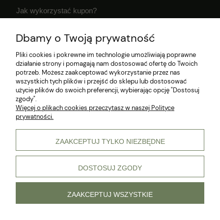
Jak wykorzystać kupon?
Dostawa i czas realizacji zamówień
Dbamy o Twoją prywatność
Klub Hodowcy VIP
Pliki cookies i pokrewne im technologie umożliwiają poprawne
działanie strony i pomagają nam dostosować ofertę do Twoich
potrzeb. Możesz zaakceptować wykorzystanie przez nas
wszystkich tych plików i przejść do sklepu lub dostosować
użycie plików do swoich preferencji, wybierając opcję "Dostosuj
zgody".
Więcej o plikach cookies przeczytasz w naszej Polityce
prywatności.
© 2026 Wszelkie prawa zastrzeżone
ZAAKCEPTUJ TYLKO NIEZBĘDNE
DOSTOSUJ ZGODY
pokaż pełną wersję strony
Sklep internetowy Shoper Premium
ZAAKCEPTUJ WSZYSTKIE