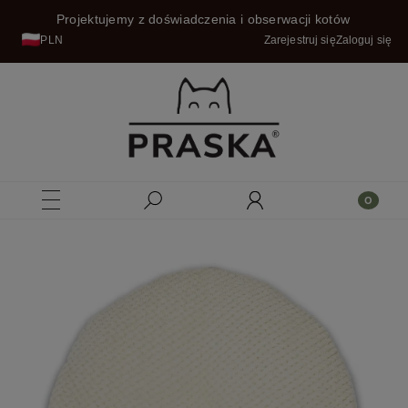
Projektujemy z doświadczenia i obserwacji kotów
PLN
Zarejestruj się
Zaloguj się