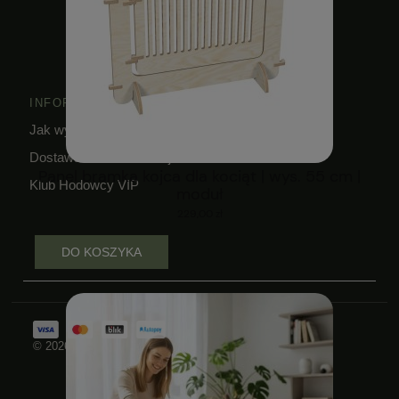
INFORMACJE
Jak wykorzystać kupon?
Dostawa i czas realizacji zamówień
Panel bramka kojca dla kociąt | wys. 55 cm |
Klub Hodowcy VIP
moduł
229,00 zł
DO KOSZYKA
© 2026 Wszelkie prawa zastrzeżone