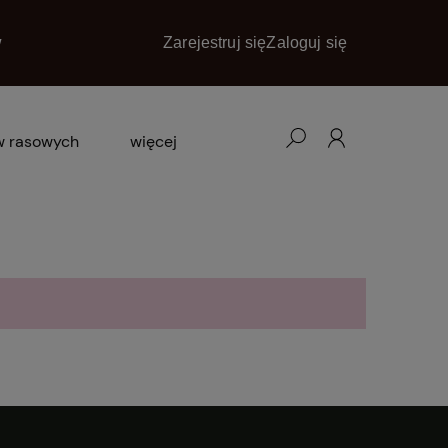
w
Zarejestruj się
Zaloguj się
w rasowych
więcej
blog
promocje
kontakt