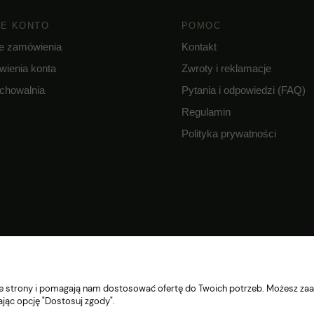
E KONTO
POMOC
e zamówienia
Kontakt
wienia konta
Zwroty i reklamacje
chowalnia
Pytania i odpowiedzi (FAQ)
Regulamin
Polityka prywatności
nie strony i pomagają nam dostosować ofertę do Twoich potrzeb. Możesz zaa
ając opcję "Dostosuj zgody".