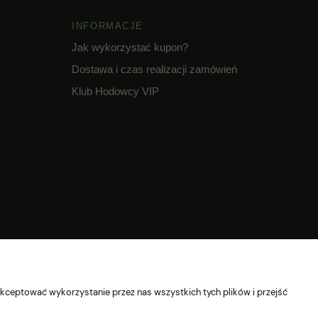
INFORMACJE
Jak wykorzystać kupon?
Dostawa i czas realizacji zamówień
Klub Hodowcy VIP
© 2026 Wszelkie prawa zastrzeżone
kceptować wykorzystanie przez nas wszystkich tych plików i przejść