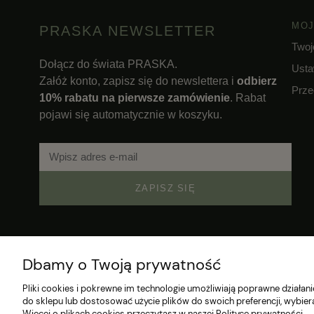
MOJ
PRASKA NEWSLETTER
Twoj
Dołącz do świata PRASKA.
Usta
Załóż konto, zapisz się do newslettera i
odbierz
Prze
10% rabatu na pierwsze zamówienie
. Rabat
pojawi się automatycznie w koszyku.
ZAPISZ SIĘ
Dbamy o Twoją prywatność
Pliki cookies i pokrewne im technologie umożliwiają poprawne działa
do sklepu lub dostosować użycie plików do swoich preferencji, wybier
Więcej o plikach cookies przeczytasz w naszej Polityce prywatności.