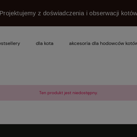
Projektujemy z doświadczenia i obserwacji kotó
stsellery
dla kota
akcesoria dla hodowców kotó
dlaczego praska?
pytania i odpowiedzi (faq)
Ten produkt jest niedostępny.