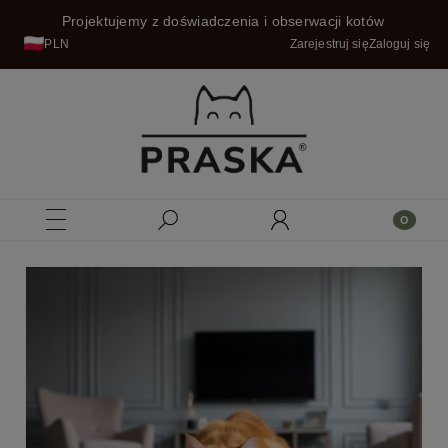
Projektujemy z doświadczenia i obserwacji kotów
PLN
Zarejestruj się
Zaloguj się