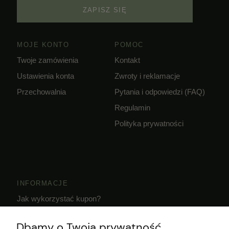
ZAPISZ SIĘ
MOJE KONTO
POMOC
Twoje zamówienia
Kontakt
Ustawienia konta
Zwroty i reklamacje
Przechowalnia
Pytania i odpowiedzi (FAQ)
Regulamin
Polityka prywatności
INFORMACJE
Jak wykorzystać kupon?
Dostawa i czas realizacji zamówień
Dbamy o Twoją prywatność