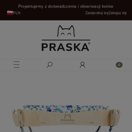
Projektujemy z doświadczenia i obserwacji kotów
PLN
Zarejestruj się
Zaloguj się