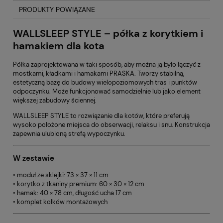
PRODUKTY POWIĄZANE
WALLSLEEP STYLE – półka z korytkiem i
hamakiem dla kota
Półka zaprojektowana w taki sposób, aby można ją było łączyć z
mostkami, kładkami i hamakami PRASKA. Tworzy stabilną,
estetyczną bazę do budowy wielopoziomowych tras i punktów
odpoczynku. Może funkcjonować samodzielnie lub jako element
większej zabudowy ściennej.
WALLSLEEP STYLE to rozwiązanie dla kotów, które preferują
wysoko położone miejsca do obserwacji, relaksu i snu. Konstrukcja
zapewnia ulubioną strefą wypoczynku.
W zestawie
• moduł ze sklejki: 73 × 37 × 11 cm
• korytko z tkaniny premium: 60 × 30 × 12 cm
• hamak: 40 × 78 cm, długość ucha 17 cm
• komplet kołków montażowych