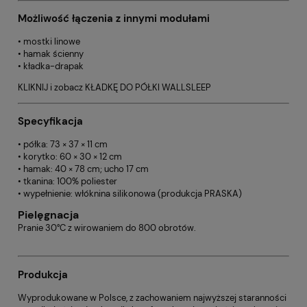
Możliwość łączenia z innymi modułami
• mostki linowe
• hamak ścienny
• kładka-drapak
KLIKNIJ i zobacz KŁADKĘ DO PÓŁKI WALLSLEEP
Specyfikacja
• półka: 73 × 37 × 11 cm
• korytko: 60 × 30 × 12 cm
• hamak: 40 × 78 cm; ucho 17 cm
• tkanina: 100% poliester
• wypełnienie: włóknina silikonowa (produkcja PRASKA)
Pielęgnacja
Pranie 30°C z wirowaniem do 800 obrotów.
Produkcja
Wyprodukowane w Polsce, z zachowaniem najwyższej staranności