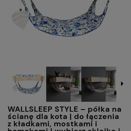
WALLSLEEP STYLE – półka na
ścianę dla kota | do łączenia
z kładkami, mostkami i
hamakami | wybierz sklejkę i