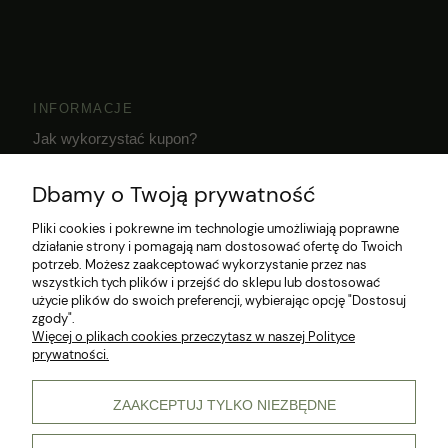
INFORMACJE
Jak wykorzystać kupon?
Dostawa i czas realizacji zamówień
Dbamy o Twoją prywatność
Klub Hodowcy VIP
Pliki cookies i pokrewne im technologie umożliwiają poprawne
działanie strony i pomagają nam dostosować ofertę do Twoich
potrzeb. Możesz zaakceptować wykorzystanie przez nas
wszystkich tych plików i przejść do sklepu lub dostosować
użycie plików do swoich preferencji, wybierając opcję "Dostosuj
zgody".
Więcej o plikach cookies przeczytasz w naszej Polityce
prywatności.
© 2026 Wszelkie prawa zastrzeżone
ZAAKCEPTUJ TYLKO NIEZBĘDNE