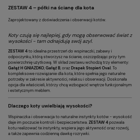
ZESTAW 4 – półki na ścianę dla kota
Zaprojektowany z doświadczenia i obserwacji kotów.
Koty czują się najlepiej, gdy mogą obserwować świat z
wysokości - tam odnajdują swój azyl.
ZESTAW 4
to idealna przestrzeń do wspinaczki, zabawy i
odpoczynku, którą stworzysz na ścianie, oszczędzając przy tym
powierzchnię użytkową. W skład zestawu wchodzą trzy elementy:
Gałąź H GNIAZDKO
,
Gałąź B
, oraz
Drapak Stopień Oval
. To
kompleksowe rozwiązanie dla kota, które spełnia jego naturalne
potrzeby w zakresie aktywności, relaksu i obserwacji. Doskonała
opcja dla właścicieli, którzy chcą wzbogacić wnętrze funkcjonalnym
i estetycznym meblem.
Dlaczego koty uwielbiają wysokości?
Wspinaczka i obserwacja to naturalne instynkty kotów - wysokość
daje im poczucie kontroli i bezpieczeństwa.
ZESTAW 4
pozwala
kotu realizować te instynkty, wspiera jego aktywność oraz rozwój,
a także zapewnia codzienną dawkę rozrywki.