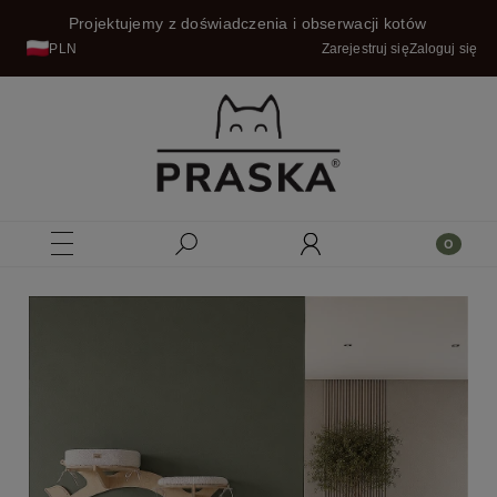
Projektujemy z doświadczenia i obserwacji kotów
PLN
Zarejestruj się
Zaloguj się