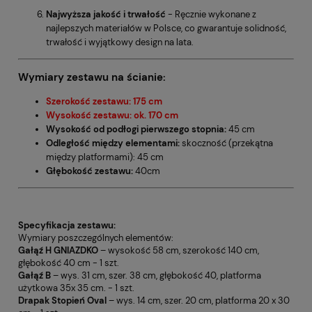
Najwyższa jakość i trwałość
- Ręcznie wykonane z
najlepszych materiałów w Polsce, co gwarantuje solidność,
trwałość i wyjątkowy design na lata.
Wymiary zestawu na ścianie:
Szerokość zestawu: 175 cm
Wysokość zestawu: ok. 170 cm
Wysokość od podłogi pierwszego stopnia:
45 cm
Odległość między elementami:
skoczność (przekątna
między platformami): 45 cm
Głębokość zestawu:
40cm
Specyfikacja zestawu:
Wymiary poszczególnych elementów:
Gałąź H GNIAZDKO
– wysokość 58 cm, szerokość 140 cm,
głębokość 40 cm - 1 szt.
Gałąź B
– wys. 31 cm, szer. 38 cm, głębokość 40, platforma
użytkowa 35x 35 cm. - 1 szt.
Drapak Stopień Oval
– wys. 14 cm, szer. 20 cm, platforma 20 x 30