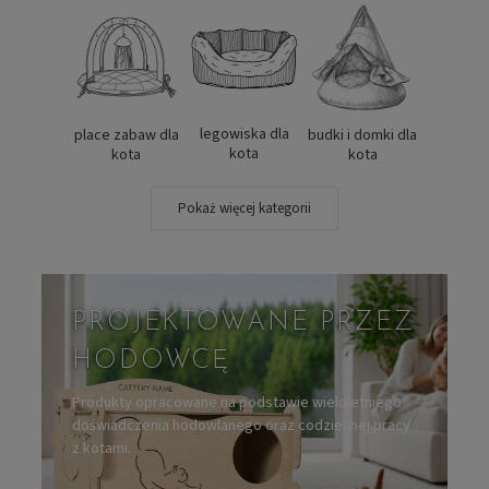
legowiska dla
place zabaw dla
budki i domki dla
kota
kota
kota
Pokaż więcej kategorii
PROJEKTOWANE PRZEZ
HODOWCĘ
Produkty opracowane na podstawie wieloletniego
doświadczenia hodowlanego oraz codziennej pracy
z kotami.