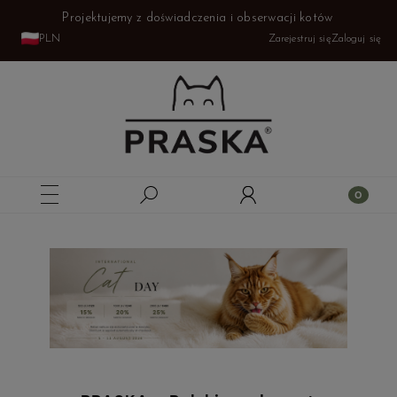
Projektujemy z doświadczenia i obserwacji kotów
PLN
Zarejestruj się
Zaloguj się