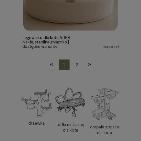
Legowisko dla kota AURA |
niskie, stabilne gniazdko |
dostępne warianty
159,00 zł
«
»
1
2
drzewka
półki na ścianę
drapaki stojące
dla kota
dla kota