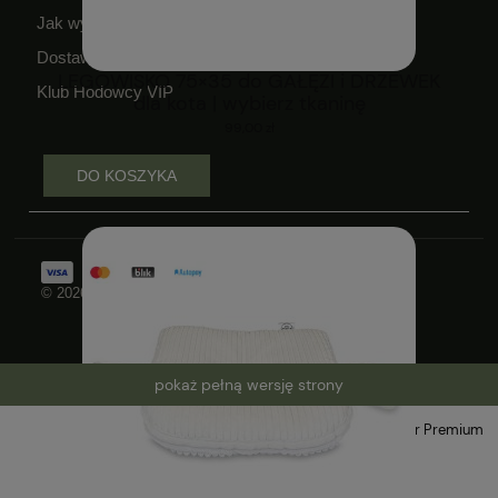
Jak wykorzystać kupon?
Dostawa i czas realizacji zamówień
LEGOWISKO 75×35 do GAŁĘZI i DRZEWEK
Klub Hodowcy VIP
dla kota | wybierz tkaninę
99,00 zł
DO KOSZYKA
© 2026 Wszelkie prawa zastrzeżone
pokaż pełną wersję strony
Sklep internetowy Shoper Premium