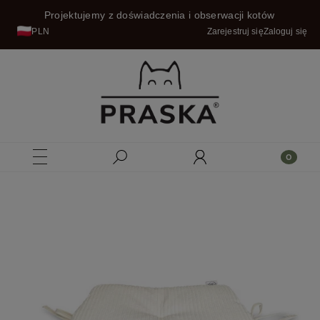
Projektujemy z doświadczenia i obserwacji kotów
PLN
Zarejestruj się
Zaloguj się