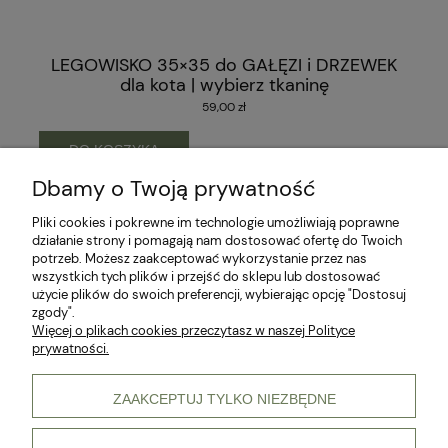
LEGOWISKO 35×35 do GAŁĘZI i DRZEWEK
dla kota | wybierz tkaninę
59,00 zł
DO KOSZYKA
Dbamy o Twoją prywatność
Pliki cookies i pokrewne im technologie umożliwiają poprawne
działanie strony i pomagają nam dostosować ofertę do Twoich
potrzeb. Możesz zaakceptować wykorzystanie przez nas
wszystkich tych plików i przejść do sklepu lub dostosować
użycie plików do swoich preferencji, wybierając opcję "Dostosuj
zgody".
Więcej o plikach cookies przeczytasz w naszej Polityce
prywatności.
ZAAKCEPTUJ TYLKO NIEZBĘDNE