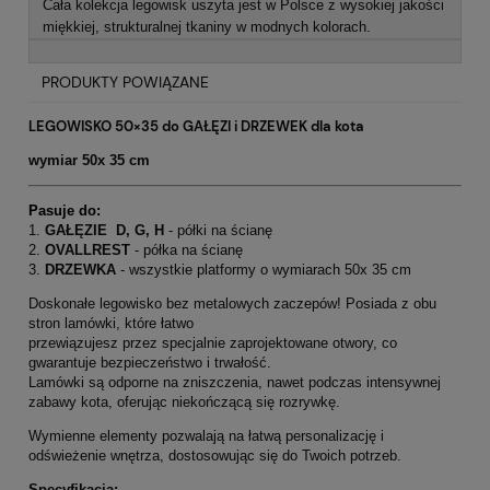
Cała kolekcja legowisk uszyta jest w Polsce z wysokiej jakości
miękkiej, strukturalnej tkaniny w modnych kolorach.
PRODUKTY POWIĄZANE
LEGOWISKO 50×35 do GAŁĘZI i DRZEWEK dla kota
wymiar 50x 35 cm
Pasuje do:
1.
GAŁĘZIE D, G, H
- półki na ścianę
2.
OVALLREST
- półka na ścianę
3.
DRZEWKA
- wszystkie platformy o wymiarach 50x 35 cm
Doskonałe legowisko bez metalowych zaczepów! Posiada z obu
stron lamówki, które łatwo
przewiązujesz przez specjalnie zaprojektowane otwory, co
gwarantuje bezpieczeństwo i trwałość.
Lamówki są odporne na zniszczenia, nawet podczas intensywnej
zabawy kota, oferując niekończącą się rozrywkę.
Wymienne elementy pozwalają na łatwą personalizację i
odświeżenie wnętrza, dostosowując się do Twoich potrzeb.
Specyfikacja: