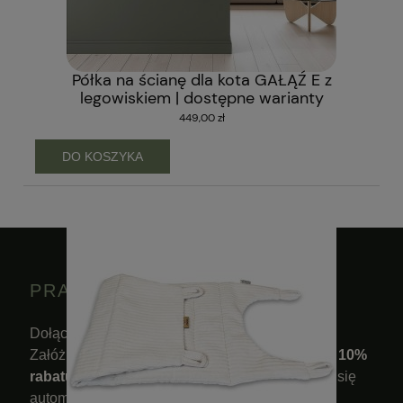
Półka na ścianę dla kota GAŁĄŹ E z
legowiskiem | dostępne warianty
449,00 zł
DO KOSZYKA
PRASKA NEWSLETTER
Dołącz do świata PRASKA.
Załóż konto, zapisz się do newslettera i
odbierz 10%
rabatu na pierwsze zamówienie
. Rabat pojawi się
automatycznie w koszyku.