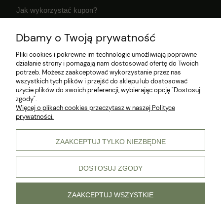
Jak wykorzystać kupon?
Dostawa i czas realizacji zamówień
Dbamy o Twoją prywatność
Klub Hodowcy VIP
Pliki cookies i pokrewne im technologie umożliwiają poprawne
działanie strony i pomagają nam dostosować ofertę do Twoich
potrzeb. Możesz zaakceptować wykorzystanie przez nas
wszystkich tych plików i przejść do sklepu lub dostosować
użycie plików do swoich preferencji, wybierając opcję "Dostosuj
zgody".
Więcej o plikach cookies przeczytasz w naszej Polityce
prywatności.
© 2026 Wszelkie prawa zastrzeżone
ZAAKCEPTUJ TYLKO NIEZBĘDNE
DOSTOSUJ ZGODY
pokaż pełną wersję strony
Sklep internetowy Shoper Premium
ZAAKCEPTUJ WSZYSTKIE