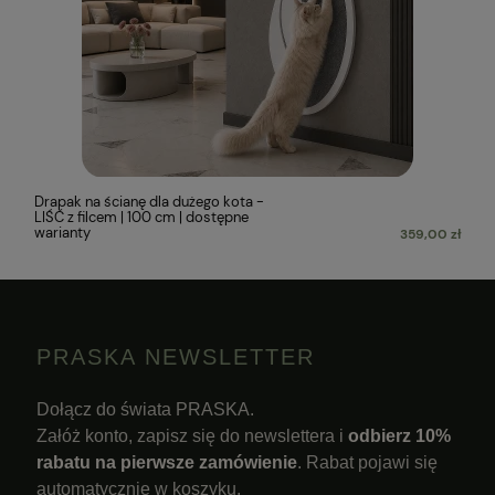
Drapak na ścianę dla dużego kota -
LIŚĆ z filcem | 100 cm | dostępne
warianty
359,00 zł
PRASKA NEWSLETTER
Dołącz do świata PRASKA.
Załóż konto, zapisz się do newslettera i
odbierz 10%
rabatu na pierwsze zamówienie
. Rabat pojawi się
automatycznie w koszyku.