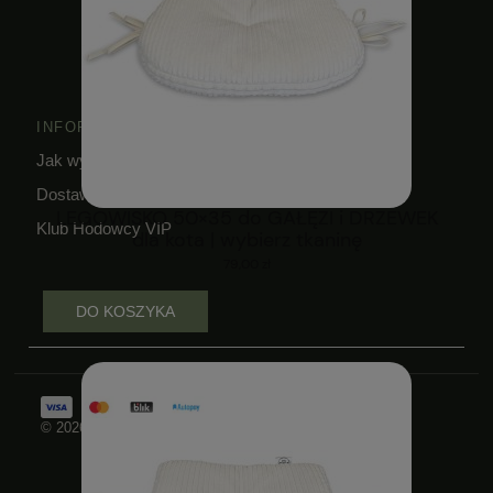
INFORMACJE
Jak wykorzystać kupon?
Dostawa i czas realizacji zamówień
LEGOWISKO 50×35 do GAŁĘZI i DRZEWEK
Klub Hodowcy VIP
dla kota | wybierz tkaninę
79,00 zł
DO KOSZYKA
© 2026 Wszelkie prawa zastrzeżone