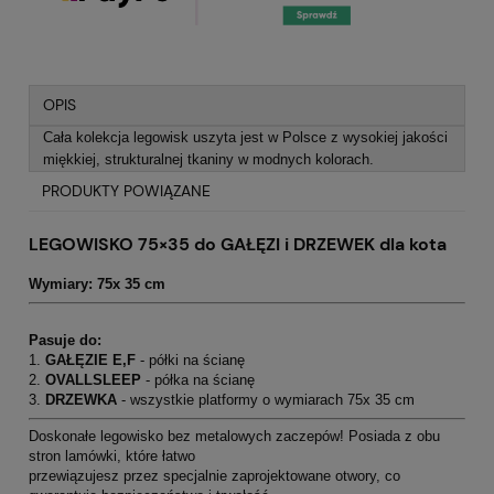
OPIS
Cała kolekcja legowisk uszyta jest w Polsce z wysokiej jakości
miękkiej, strukturalnej tkaniny w modnych kolorach.
PRODUKTY POWIĄZANE
LEGOWISKO 75×35 do GAŁĘZI i DRZEWEK dla kota
Wymiary: 75x 35 cm
Pasuje do:
1.
GAŁĘZIE E,F
- półki na ścianę
2.
OVALLSLEEP
- półka na ścianę
3.
DRZEWKA
- wszystkie platformy o wymiarach 75x 35 cm
Doskonałe legowisko bez metalowych zaczepów! Posiada z obu
stron lamówki, które łatwo
przewiązujesz przez specjalnie zaprojektowane otwory, co