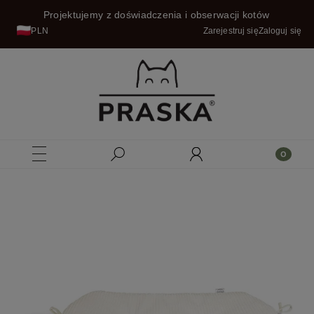
Projektujemy z doświadczenia i obserwacji kotów
PLN
Zarejestruj się
Zaloguj się