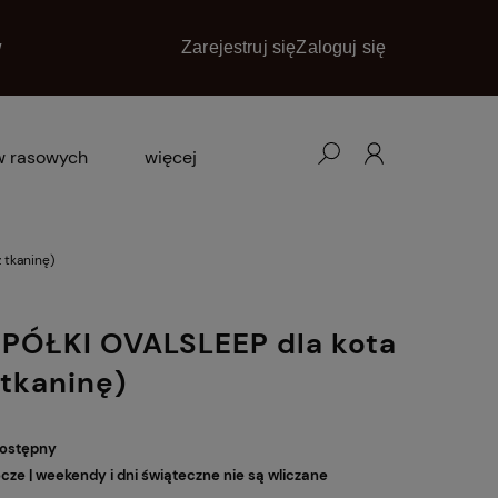
w
Zarejestruj się
Zaloguj się
w rasowych
więcej
blog
promocje
 tkaninę)
kontakt
PÓŁKI OVALSLEEP dla kota
 tkaninę)
dostępny
ocze | weekendy i dni świąteczne nie są wliczane