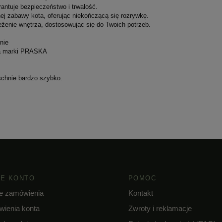
rantuje bezpieczeństwo i trwałość.
j zabawy kota, oferując niekończącą się rozrywkę.
żenie wnętrza, dostosowując się do Twoich potrzeb.
nie
dla marki PRASKA
schnie bardzo szybko.
E KONTO
POMOC
e zamówienia
Kontakt
wienia konta
Zwroty i reklamacje