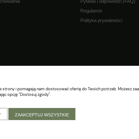
chowalnia
Pytania i odpowiedzi (FAQ)
Regulamin
Polityka prywatności
nie strony i pomagają nam dostosować ofertę do Twoich potrzeb. Możesz zaa
ając opcję "Dostosuj zgody".
Y
ZAAKCEPTUJ WSZYSTKIE