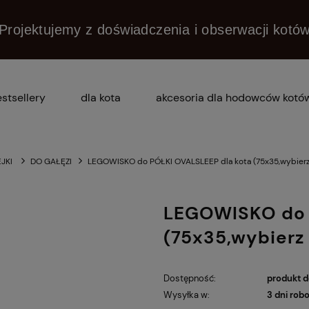
Projektujemy z doświadczenia i obserwacji kotó
stsellery
dla kota
akcesoria dla hodowców kotó
dlaczego praska?
pytania i odpowiedzi (faq)
JKI
DO GAŁĘZI
LEGOWISKO do PÓŁKI OVALSLEEP dla kota (75x35,wybierz
LEGOWISKO do 
(75x35,wybierz
Dostępność:
produkt 
Wysyłka w:
3 dni rob