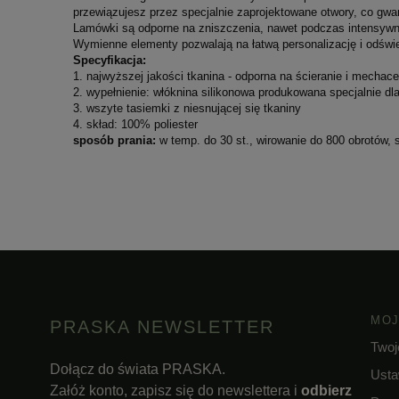
przewiązujesz przez specjalnie zaprojektowane otwory, co gwa
Lamówki są odporne na zniszczenia, nawet podczas intensywne
Wymienne elementy pozwalają na łatwą personalizację i odświe
Specyfikacja:
1. najwyższej jakości tkanina - odporna na ścieranie i mechace
2. wypełnienie: włóknina silikonowa produkowana specjalnie 
3. wszyte tasiemki z niesnującej się tkaniny
4. skład: 100% poliester
sposób prania:
w temp. do 30 st., wirowanie do 800 obrotów, 
MOJ
PRASKA NEWSLETTER
Twoj
Dołącz do świata PRASKA.
Usta
Załóż konto, zapisz się do newslettera i
odbierz