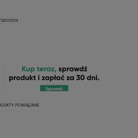
726101304
ODUKTY POWIĄZANE