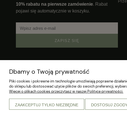
Prze
10% rabatu na pierwsze zamówienie
. Rabat
pojawi się automatycznie w koszyku.
ZAPISZ SIĘ
Dbamy o Twoją prywatność
Pliki cookies i pokrewne im technologie umożliwiają poprawne działa
do sklepu lub dostosować użycie plików do swoich preferencji, wybier
Więcej o plikach cookies przeczytasz w naszej Polityce prywatności.
ZAAKCEPTUJ TYLKO NIEZBĘDNE
DOSTOSUJ ZGOD