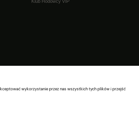
Klub Hodowcy VIP
© 2026 Wszelkie prawa zastrzeżone
kceptować wykorzystanie przez nas wszystkich tych plików i przejść
Sklep internetowy Shoper Premium