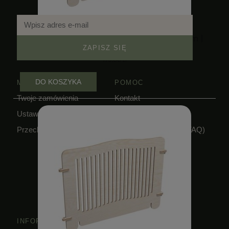
Panel pełny kojca dla kociąt | wys. 55 cm |
moduł
ZAPISZ SIĘ
179,00 zł
DO KOSZYKA
MOJE KONTO
POMOC
Twoje zamówienia
Kontakt
Ustawienia konta
Zwroty i reklamacje
Przechowalnia
Pytania i odpowiedzi (FAQ)
Regulamin
Polityka prywatności
INFORMACJE