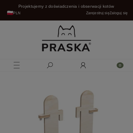
Projektujemy z doświadczenia i obserwacji kotów
PLN
Zarejestruj się
Zaloguj się