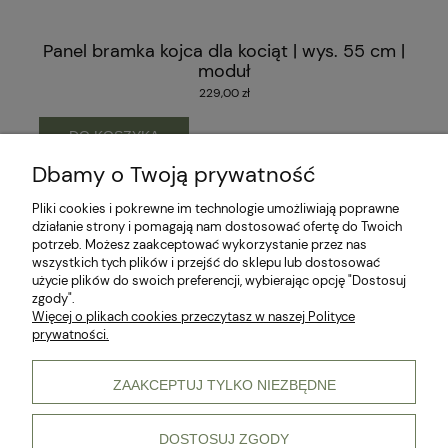
Panel bramka kojca dla kociąt | wys. 55 cm |
moduł
229,00 zł
DO KOSZYKA
Dbamy o Twoją prywatność
Pliki cookies i pokrewne im technologie umożliwiają poprawne
działanie strony i pomagają nam dostosować ofertę do Twoich
potrzeb. Możesz zaakceptować wykorzystanie przez nas
wszystkich tych plików i przejść do sklepu lub dostosować
użycie plików do swoich preferencji, wybierając opcję "Dostosuj
zgody".
Więcej o plikach cookies przeczytasz w naszej Polityce
prywatności.
ZAAKCEPTUJ TYLKO NIEZBĘDNE
DOSTOSUJ ZGODY