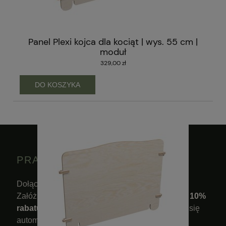
Panel Plexi kojca dla kociąt | wys. 55 cm |
moduł
329,00 zł
DO KOSZYKA
PRASKA NEWSLETTER
Dołącz do świata PRASKA.
Załóż konto, zapisz się do newslettera i
odbierz 10%
rabatu na pierwsze zamówienie
. Rabat pojawi się
automatycznie w koszyku.