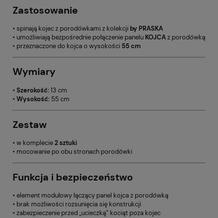
Zastosowanie
• spinają kojec z porodówkami z kolekcji
by PRASKA
• umożliwiają bezpośrednie połączenie panelu
KOJCA
z porodówką
• przeznaczone do kojca o wysokości
55 cm
Wymiary
•
Szerokość:
13 cm
•
Wysokość:
55 cm
Zestaw
• w komplecie
2 sztuki
• mocowanie po obu stronach porodówki
Funkcja i bezpieczeństwo
• element modułowy łączący panel kojca z porodówką
• brak możliwości rozsunięcia się konstrukcji
• zabezpieczenie przed „ucieczką” kociąt poza kojec