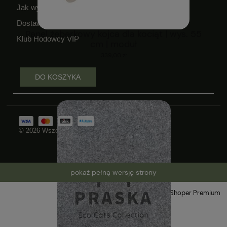
Jak wykorzystać kupon?
Dostawa i czas realizacji zamówień
Panel żeberkowy kojca dla kociąt | wys. 55
Klub Hodowcy VIP
cm | moduł
339,00 zł
DO KOSZYKA
© 2026 Wszelkie prawa zastrzeżone
pokaż pełną wersję strony
Sklep internetowy Shoper Premium