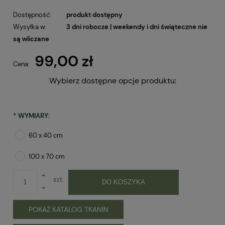
Dostępność:
produkt dostępny
Wysyłka w:
3 dni robocze | weekendy i dni świąteczne nie
są wliczane
99,00 zł
Cena:
Wybierz dostępne opcje produktu:
*
WYMIARY:
60 x 40 cm
100 x 70 cm
szt.
DO KOSZYKA
POKAŻ KATALOG TKANIN