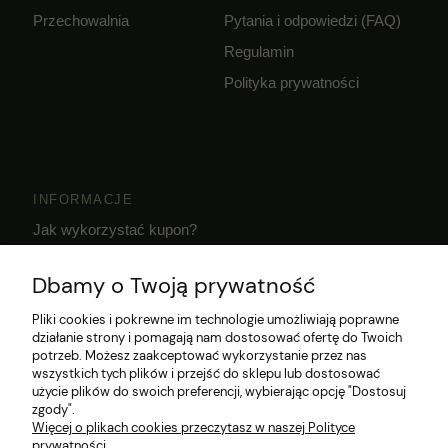
Przechowalnia
Pytania i odpowiedzi (FAQ)
Regulamin
Polityka prywatności
INFORMACJE
Jak wykorzystać kupon?
Dostawa i czas realizacji zamówień
Dbamy o Twoją prywatność
Klub Hodowcy VIP
Pliki cookies i pokrewne im technologie umożliwiają poprawne
działanie strony i pomagają nam dostosować ofertę do Twoich
potrzeb. Możesz zaakceptować wykorzystanie przez nas
wszystkich tych plików i przejść do sklepu lub dostosować
użycie plików do swoich preferencji, wybierając opcję "Dostosuj
zgody".
Więcej o plikach cookies przeczytasz w naszej Polityce
prywatności.