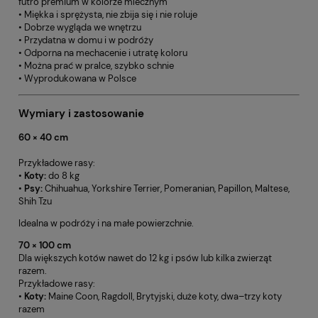
futro premium w kolorze mlecznym
• Miękka i sprężysta, nie zbija się i nie roluje
• Dobrze wygląda we wnętrzu
• Przydatna w domu i w podróży
• Odporna na mechacenie i utratę koloru
• Można prać w pralce, szybko schnie
• Wyprodukowana w Polsce
Wymiary i zastosowanie
60 × 40 cm
Przykładowe rasy:
•
Koty:
do 8 kg
•
Psy:
Chihuahua, Yorkshire Terrier, Pomeranian, Papillon, Maltese,
Shih Tzu
Idealna w podróży i na małe powierzchnie.
70 × 100 cm
Dla większych kotów nawet do 12 kg i psów lub kilka zwierząt
razem.
Przykładowe rasy:
•
Koty:
Maine Coon, Ragdoll, Brytyjski, duże koty, dwa–trzy koty
razem