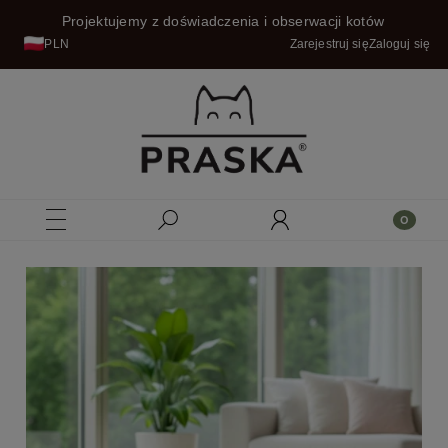
Projektujemy z doświadczenia i obserwacji kotów
PLN
Zarejestruj się
Zaloguj się