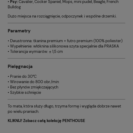
•
Psy:
Cavalier, Cocker Spaniel, Mops, mini pudel, Beagle, French
Bulldog
Dużo miejsca na rozciągnięcie, odpoczynek i wspólne drzemki.
Parametry
• Dwustronna: tkanina premium + futro premium (100% poliester)
• Wypełnienie: włóknina silikonowa szyta specjalnie dla PRASKA
• Tolerancja wymiarów: ± 1,5 cm
Pielęgnacja
• Pranie do 30°C
• Wirowanie do 800 obr./min
• Bez płynów zmiękczających
• Szybkie schnięcie
To mata, która służy długo, trzyma formę i wygląda dobrze nawet
po wielu praniach.
KLIKNIJ! Zobacz całą kolekcję PENTHOUSE