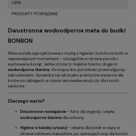
OPIS
PRODUKTY POWIĄZANE
Dwustronna wodoodporna mata do budki
BONBON
Mata została zaprojektowana z myślą o higienie i komforcie kotki w
najważniejszych momentach – szczególnie w okresie porodu i
wychowaniu kociąt. Jedna strona to miękkie futerko, druga to
wodoodporna tkanina
, chroniąca dno porodówki przed wilgocią i
zabrudzeniami. Sprawdza się także jako praktyczne wsparcie dla
kotów po zabiegach, w czasie rekonwalescencji czy dla kocich
seniorów.
Dlaczego warto?
Dwustronne rozwiązanie
– futro dla wygody i ciepła,
wodoodporna tkanina
dla ochrony.
Higiena w każdej sytuacji
– idealna dla kotek w ciąży, w
okresie odchowu maluszków, po operacjach oraz dla kocich