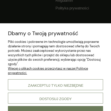
Regulamin
Polityka prywatności
Dbamy o Twoją prywatność
INFORMACJE
Pliki cookies i pokrewne im technologie umożliwiają poprawne
Jak wykorzystać kupon?
działanie strony i pomagają nam dostosować ofertę do Twoich
potrzeb. Możesz zaakceptować wykorzystanie przez nas
Dostawa i czas realizacji zamówień
wszystkich tych plików i przejść do sklepu lub dostosować
użycie plików do swoich preferencji, wybierając opcję "Dostosuj
Klub Hodowcy VIP
zgody".
Więcej o plikach cookies przeczytasz w naszej Polityce
prywatności.
ZAAKCEPTUJ TYLKO NIEZBĘDNE
DOSTOSUJ ZGODY
© 2026 Wszelkie prawa zastrzeżone