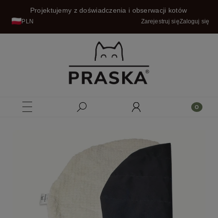
Projektujemy z doświadczenia i obserwacji kotów
PLN
Zarejestruj się
Zaloguj się