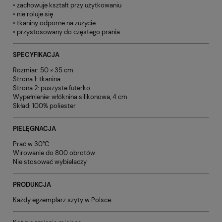
• zachowuje kształt przy użytkowaniu
• nie roluje się
• tkaniny odporne na zużycie
• przystosowany do częstego prania
SPECYFIKACJA
Rozmiar: 50 × 35 cm
Strona 1: tkanina
Strona 2: puszyste futerko
Wypełnienie: włóknina silikonowa, 4 cm
Skład: 100% poliester
PIELĘGNACJA
Prać w 30°C
Wirowanie do 800 obrotów
Nie stosować wybielaczy
PRODUKCJA
Każdy egzemplarz szyty w Polsce.