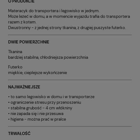
O PRODUKCIE
Materacyk do transportera i legowisko w jednym.
Może leżeć w domu, a w momencie wyjazdu trafia do transportera
razem z kotem.
Dwustronny - z jednej strony tkanina, z drugiej puszyste futerko.
DWIE POWIERZCHNIE
Tkanina
bardziej stabilna, chłodniejsza powierzchnia
Futerko
miękkie, cieplejsze wykończenie
NAJWAŻNIEJSZE
• to samo legowisko w domu i w transporterze
• ograniczenie stresu przy przenoszeniu
• stabilna grubość - 4 cm włókniny
• nie zapada się i nie przesuwa
• higiena - można prać w pralce
TRWAŁOŚĆ