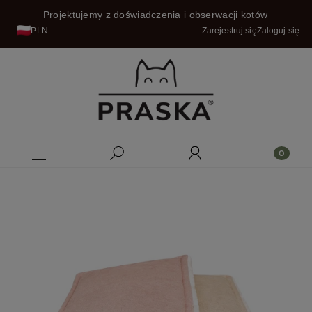
Projektujemy z doświadczenia i obserwacji kotów
PLN
Zarejestruj się
Zaloguj się