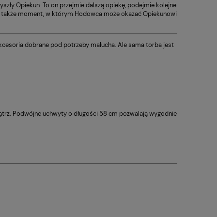
zły Opiekun. To on przejmie dalszą opiekę, podejmie kolejne
. To także moment, w którym Hodowca może okazać Opiekunowi
 akcesoria dobrane pod potrzeby malucha. Ale sama torba jest
ewnątrz. Podwójne uchwyty o długości 58 cm pozwalają wygodnie