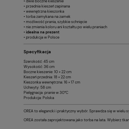
• dwie boczne kieszenie
• przednia kieszeń zapinana
• wewnętrzna kieszonka
• torba zamykana na zamek
• możliwość prania, szybkie schnięcie
• nie zmienia koloru ani kształtu po wielu praniach
•
idealna na prezent
• produkcja w Polsce
Specyfikacja
Szerokość: 45 cm
Wysokość: 36 cm
Boczne kieszenie: 10 × 22 cm
Kieszeń przednia: 18 × 22 cm
Kieszonka wewnętrzna: 16 × 17 cm
Uchwyty: 58 cm
Pielęgnacja: pranie w 30°C
Produkcja: Polska
OREA to elegancki i praktyczny wybór. Sprawdza się w wielu sy
OREA została zaprojektowana jako torba na lata. Wybierz tkanin