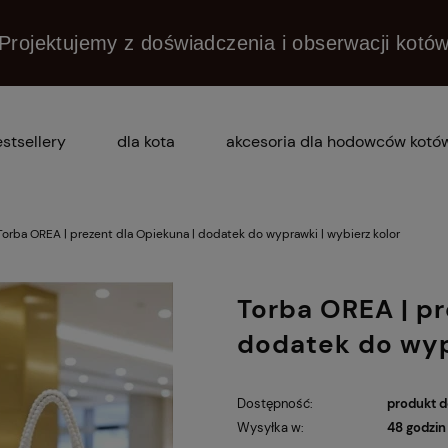
Projektujemy z doświadczenia i obserwacji kotó
stsellery
dla kota
akcesoria dla hodowców kotó
dlaczego praska?
pytania i odpowiedzi (faq)
Torba OREA | prezent dla Opiekuna | dodatek do wyprawki | wybierz kolor
Torba OREA | pr
dodatek do wyp
Dostępność:
produkt 
Wysyłka w:
48 godzin