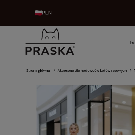
PLN
be
kolekcje praska home
Strona główna
Akcesoria dla hodowców kotów rasowych