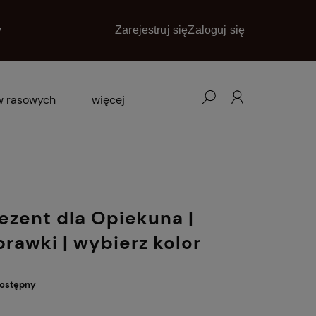
w
Zarejestruj się
Zaloguj się
w rasowych
więcej
blog
promocje
kontakt
ezent dla Opiekuna |
rawki | wybierz kolor
dostępny