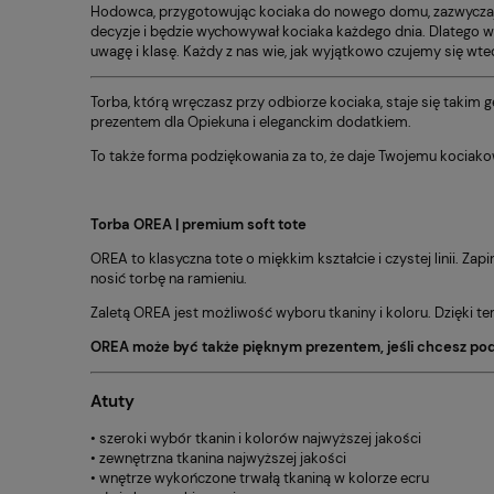
Hodowca, przygotowując kociaka do nowego domu, zazwyczaj sk
decyzje i będzie wychowywał kociaka każdego dnia. Dlatego 
uwagę i klasę. Każdy z nas wie, jak wyjątkowo czujemy się wt
Torba, którą wręczasz przy odbiorze kociaka, staje się takim
prezentem dla Opiekuna i eleganckim dodatkiem.
To także forma podziękowania za to, że daje Twojemu kociako
Torba OREA | premium soft tote
OREA to klasyczna tote o miękkim kształcie i czystej linii. 
nosić torbę na ramieniu.
Zaletą OREA jest możliwość wyboru tkaniny i koloru. Dzięki t
OREA może być także pięknym prezentem, jeśli chcesz po
Atuty
• szeroki wybór tkanin i kolorów najwyższej jakości
• zewnętrzna tkanina najwyższej jakości
• wnętrze wykończone trwałą tkaniną w kolorze ecru