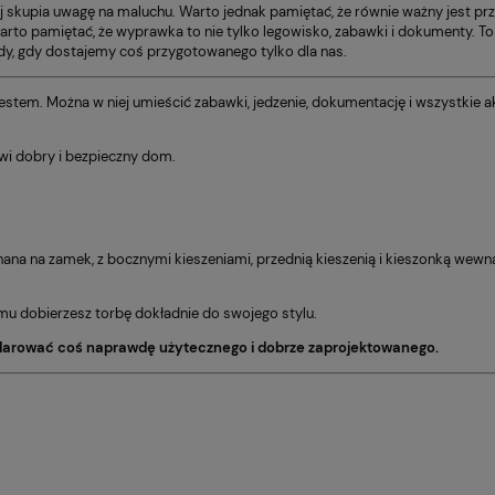
upia uwagę na maluchu. Warto jednak pamiętać, że równie ważny jest przys
warto pamiętać, że wyprawka to nie tylko legowisko, zabawki i dokumenty
edy, gdy dostajemy coś przygotowanego tylko dla nas.
 gestem. Można w niej umieścić zabawki, jedzenie, dokumentację i wszystkie
wi dobry i bezpieczny dom.
Zapinana na zamek, z bocznymi kieszeniami, przednią kieszenią i kieszonką w
emu dobierzesz torbę dokładnie do swojego stylu.
darować coś naprawdę użytecznego i dobrze zaprojektowanego.