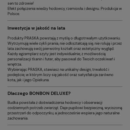
sen to zdrowie!
Efekt połączenia wiedzy hodowcy, rzemiosła i designu. Produkcja w
Polsce.
Inwestycja w jakość na lata
Produkty PRASKA powstają z myślą o długotrwałym użytkowaniu.
Wytrzymują wiele cykli prania, nie odkształcają się, nie rolują i przez
lata zachowują swój pierwotny kształt oraz estetyczny wygląd.
Każdy egzemplarz szyty jest indywidualnie, z możliwością
personalizacji tkanin i futer, aby pasował do Twoich oczekiwań i
wnętrza.
Wybierając PRASKA, stawiasz na unikalny design, trwałość i
podejście, w którym liczy się jakość oraz satysfakcja zarówno
kota, jak i jego Opiekuna.
Dlaczego BONBON DELUXE?
Budka powstała z doświadczenia hodowcy i obserwacji
codziennych potrzeb zwierząt. Daje pupilowi bezpieczną, wyciszoną
przestrzeń do odpoczynku, a jednocześnie wspiera jego naturalne
zachowania.