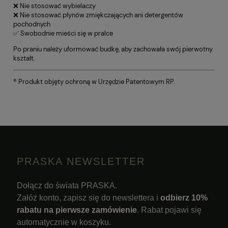
❌ Nie stosować wybielaczy
❌ Nie stosować płynów zmiękczających ani detergentów
pochodnych
✅ Swobodnie mieści się w pralce
Po praniu należy uformować budkę, aby zachowała swój pierwotny
kształt.
® Produkt objęty ochroną w Urzędzie Patentowym RP.
PRASKA NEWSLETTER
Dołącz do świata PRASKA.
Załóż konto, zapisz się do newslettera i
odbierz 10%
rabatu na pierwsze zamówienie
. Rabat pojawi się
automatycznie w koszyku.