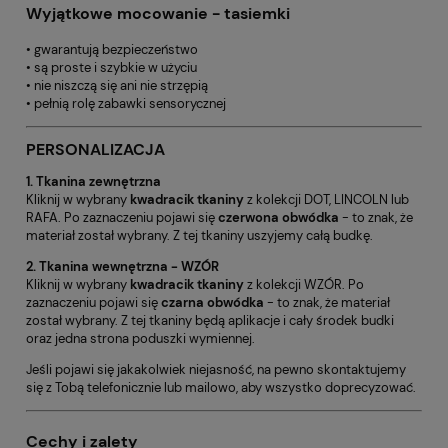
Wyjątkowe mocowanie - tasiemki
• gwarantują bezpieczeństwo
• są proste i szybkie w użyciu
• nie niszczą się ani nie strzępią
• pełnią rolę zabawki sensorycznej
PERSONALIZACJA
1. Tkanina zewnętrzna
Kliknij w wybrany
kwadracik tkaniny
z kolekcji DOT, LINCOLN lub
RAFA. Po zaznaczeniu pojawi się
czerwona obwódka
- to znak, że
materiał został wybrany. Z tej tkaniny uszyjemy całą budkę.
2. Tkanina wewnętrzna - WZÓR
Kliknij w wybrany
kwadracik tkaniny
z kolekcji WZÓR. Po
zaznaczeniu pojawi się
czarna obwódka
- to znak, że materiał
został wybrany. Z tej tkaniny będą aplikacje i cały środek budki
oraz jedna strona poduszki wymiennej.
Jeśli pojawi się jakakolwiek niejasność, na pewno skontaktujemy
się z Tobą telefonicznie lub mailowo, aby wszystko doprecyzować.
Cechy i zalety