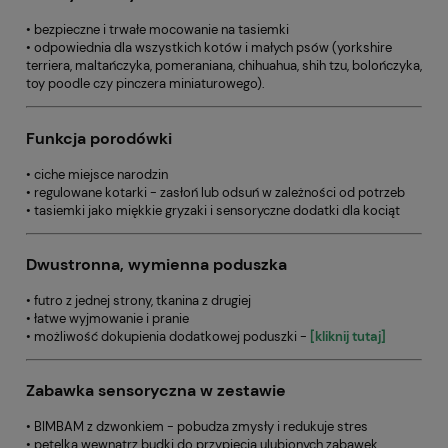
• bezpieczne i trwałe mocowanie na tasiemki
• odpowiednia dla wszystkich kotów i małych psów (yorkshire
terriera, maltańczyka, pomeraniana, chihuahua, shih tzu, bolończyka,
toy poodle czy pinczera miniaturowego).
Funkcja porodówki
• ciche miejsce narodzin
• regulowane kotarki - zasłoń lub odsuń w zależności od potrzeb
• tasiemki jako miękkie gryzaki i sensoryczne dodatki dla kociąt
Dwustronna, wymienna poduszka
• futro z jednej strony, tkanina z drugiej
• łatwe wyjmowanie i pranie
• możliwość dokupienia dodatkowej poduszki -
[kliknij tutaj]
Zabawka sensoryczna w zestawie
• BIMBAM z dzwonkiem - pobudza zmysły i redukuje stres
• pętelka wewnątrz budki do przypięcia ulubionych zabawek