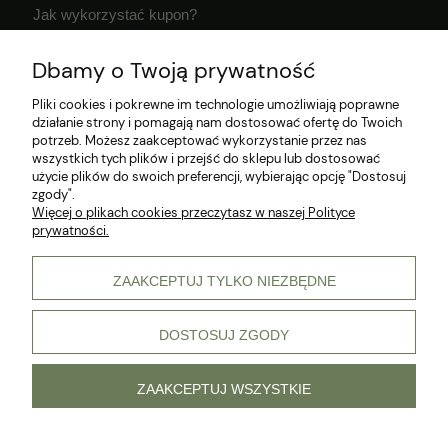
Jak wykorzystać kupon?
Dostawa i czas realizacji zamówień
Dbamy o Twoją prywatność
Klub Hodowcy VIP
Pliki cookies i pokrewne im technologie umożliwiają poprawne
działanie strony i pomagają nam dostosować ofertę do Twoich
potrzeb. Możesz zaakceptować wykorzystanie przez nas
wszystkich tych plików i przejść do sklepu lub dostosować
użycie plików do swoich preferencji, wybierając opcję "Dostosuj
zgody".
Więcej o plikach cookies przeczytasz w naszej Polityce
prywatności.
© 2026 Wszelkie prawa zastrzeżone
ZAAKCEPTUJ TYLKO NIEZBĘDNE
DOSTOSUJ ZGODY
pokaż pełną wersję strony
Sklep internetowy Shoper Premium
ZAAKCEPTUJ WSZYSTKIE