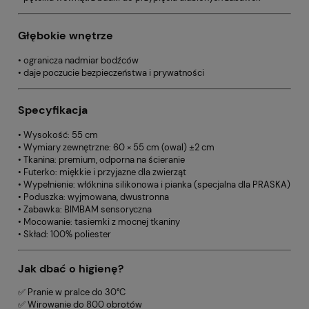
Głębokie wnętrze
• ogranicza nadmiar bodźców
• daje poczucie bezpieczeństwa i prywatności
Specyfikacja
• Wysokość: 55 cm
• Wymiary zewnętrzne: 60 × 55 cm (owal) ±2 cm
• Tkanina: premium, odporna na ścieranie
• Futerko: miękkie i przyjazne dla zwierząt
• Wypełnienie: włóknina silikonowa i pianka (specjalna dla PRASKA)
• Poduszka: wyjmowana, dwustronna
• Zabawka: BIMBAM sensoryczna
• Mocowanie: tasiemki z mocnej tkaniny
• Skład: 100% poliester
Jak dbać o higienę?
✅ Pranie w pralce do 30°C
✅ Wirowanie do 800 obrotów