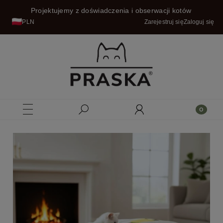
Projektujemy z doświadczenia i obserwacji kotów
PLN
Zarejestruj się
Zaloguj się