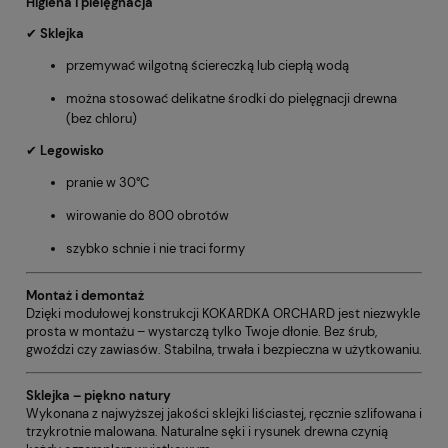
Higiena i pielęgnacja
✔
Sklejka
przemywać wilgotną ściereczką lub ciepłą wodą
można stosować delikatne środki do pielęgnacji drewna
(bez chloru)
✔
Legowisko
pranie w 30°C
wirowanie do 800 obrotów
szybko schnie i nie traci formy
Montaż i demontaż
Dzięki modułowej konstrukcji KOKARDKA ORCHARD jest niezwykle
prosta w montażu – wystarczą tylko Twoje dłonie. Bez śrub,
gwoździ czy zawiasów. Stabilna, trwała i bezpieczna w użytkowaniu.
Sklejka – piękno natury
Wykonana z najwyższej jakości sklejki liściastej, ręcznie szlifowana i
trzykrotnie malowana. Naturalne sęki i rysunek drewna czynią