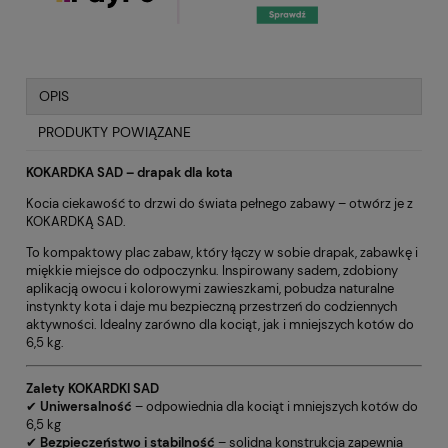
OPIS
PRODUKTY POWIĄZANE
KOKARDKA SAD – drapak dla kota
Kocia ciekawość to drzwi do świata pełnego zabawy – otwórz je z
KOKARDKĄ SAD.
To kompaktowy plac zabaw, który łączy w sobie drapak, zabawkę i
miękkie miejsce do odpoczynku. Inspirowany sadem, zdobiony
aplikacją owocu i kolorowymi zawieszkami, pobudza naturalne
instynkty kota i daje mu bezpieczną przestrzeń do codziennych
aktywności. Idealny zarówno dla kociąt, jak i mniejszych kotów do
6,5 kg.
Zalety KOKARDKI SAD
✔
Uniwersalność
– odpowiednia dla kociąt i mniejszych kotów do
6,5 kg
✔
Bezpieczeństwo i stabilność
– solidna konstrukcja zapewnia