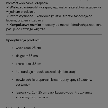
komfort wspinania i drapania
✔
Wielozadaniowość
– drapak, legowisko i interaktywna zabawka
w jednym produkcie
✔
Interaktywność
– kolorowe gruszki i troczki zachęcają do
łapania, gryzienia i zabawy
✔
Kompaktowy rozmiar
– idealny do małych i średnich przestrzeni,
pasuje do każdego wnętrza
Specyfikacja produktu
wysokość: 25 cm
długość: 68 cm
szerokość: 32 cm
konstrukcja modułowa ze sklejki liściastej
powierzchnia drapania: filc samoprzylepny (2 sztuki w
zestawie)
legowisko: 25 × 25 cm z aplikacją owocu i troczkami z
kolorowymi gruszkami