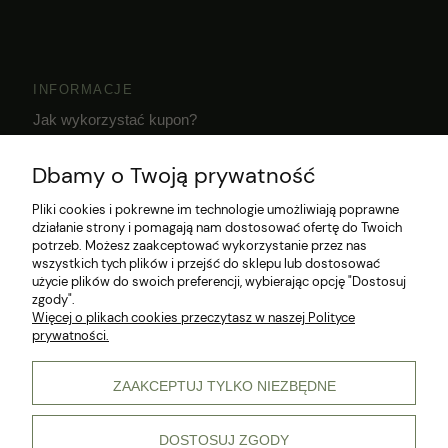
INFORMACJE
Jak wykorzystać kupon?
Dostawa i czas realizacji zamówień
Dbamy o Twoją prywatność
Klub Hodowcy VIP
Pliki cookies i pokrewne im technologie umożliwiają poprawne
działanie strony i pomagają nam dostosować ofertę do Twoich
potrzeb. Możesz zaakceptować wykorzystanie przez nas
wszystkich tych plików i przejść do sklepu lub dostosować
użycie plików do swoich preferencji, wybierając opcję "Dostosuj
zgody".
Więcej o plikach cookies przeczytasz w naszej Polityce
prywatności.
© 2026 Wszelkie prawa zastrzeżone
ZAAKCEPTUJ TYLKO NIEZBĘDNE
DOSTOSUJ ZGODY
pokaż pełną wersję strony