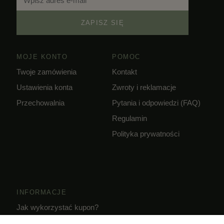
ZAPISZ SIĘ
MOJE KONTO
POMOC
Twoje zamówienia
Kontakt
Ustawienia konta
Zwroty i reklamacje
Przechowalnia
Pytania i odpowiedzi (FAQ)
Regulamin
Polityka prywatności
INFORMACJE
Jak wykorzystać kupon?
Dostawa i czas realizacji zamówień