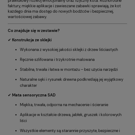
prawidłowy rozwój emocjonalny oraz fizyczny kota. Różnorodne
faktury, miękkie aplikacje i zawieszane zabawki sprawiają, że kot
każdego dnia ma dostęp do nowych bodźców i bezpiecznej,
wartościowej zabawy.
Co znajduje się w zestawie?
✔
Konstrukcja ze sklejki
Wykonana z wysokiej jakości sklejki z drzew liściastych
Ręcznie szlifowana i trzykrotnie malowana
Stabilna, trwała i łatwa w montażu – bez użycia narzędzi
Naturalne sęki i rysunek drewna podkreślają jej wyjątkowy
charakter
✔
Mata sensoryczna SAD
Miękka, trwała, odporna na mechacenie i ścieranie
Aplikacje w kształcie drzewa, jabłek, gruszek i kolorowych
liści
Wszystkie elementy są starannie przyszyte, bezpieczne i