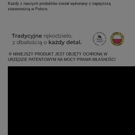
Każdy z naszych produktów został wykonany z najwyższą
starannością w Polsce.
® NINIEJSZY PRODUKT JEST OBJĘTY OCHRONĄ W
URZĘDZIE PATENTOWYM NA MOCY PRAWA WŁASNOŚCI