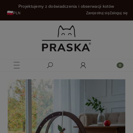
Projektujemy z doświadczenia i obserwacji kotów
PLN
Zarejestruj się
Zaloguj się