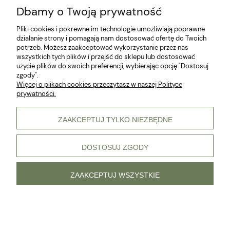
Dbamy o Twoją prywatność
Klub Hodowcy VIP
Pliki cookies i pokrewne im technologie umożliwiają poprawne
działanie strony i pomagają nam dostosować ofertę do Twoich
potrzeb. Możesz zaakceptować wykorzystanie przez nas
wszystkich tych plików i przejść do sklepu lub dostosować
użycie plików do swoich preferencji, wybierając opcję "Dostosuj
zgody".
Więcej o plikach cookies przeczytasz w naszej Polityce
prywatności.
© 2026 Wszelkie prawa zastrzeżone
ZAAKCEPTUJ TYLKO NIEZBĘDNE
DOSTOSUJ ZGODY
pokaż pełną wersję strony
Sklep internetowy Shoper Premium
ZAAKCEPTUJ WSZYSTKIE