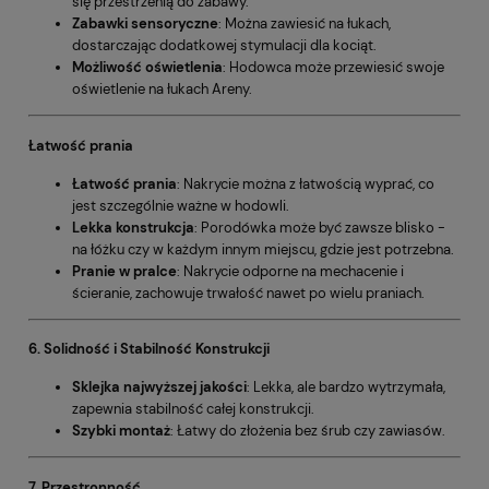
się przestrzenią do zabawy.
Zabawki sensoryczne
: Można zawiesić na łukach,
dostarczając dodatkowej stymulacji dla kociąt.
Możliwość oświetlenia
: Hodowca może przewiesić swoje
oświetlenie na łukach Areny.
Łatwość prania
Łatwość prania
: Nakrycie można z łatwością wyprać, co
jest szczególnie ważne w hodowli.
Lekka konstrukcja
: Porodówka może być zawsze blisko -
na łóżku czy w każdym innym miejscu, gdzie jest potrzebna.
Pranie w pralce
: Nakrycie odporne na mechacenie i
ścieranie, zachowuje trwałość nawet po wielu praniach.
6. Solidność i Stabilność Konstrukcji
Sklejka najwyższej jakości
: Lekka, ale bardzo wytrzymała,
zapewnia stabilność całej konstrukcji.
Szybki montaż
: Łatwy do złożenia bez śrub czy zawiasów.
7. Przestronność