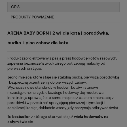
OPIS
PRODUKTY POWIĄZANE
ARENA BABY BORN | 2 w1 dla kota | porodówka,
budka i plac zabaw dla kota
Produkt
z
aprojektowany z pasją przez hodowcę kotów rasowych,
zapewnia bezpieczeństwo, którego potrzebują maluchy od
pierwszych dni życia.
Jedno miejsce, które staje się stabilną budką, pierwszą porodówką
i bezpieczną przestrzenią do pierwszych zabaw.
Wyznacza nowe standardy w hodowli kotów i stanowi
niezastąpione narzędzie każdego hodowcy. Jej modułowa
konstrukcja sprawia, że to samo miejsce z czasem zmienia się z
porodówki w przestrzeń sprzyjającą pierwszej stymulacji i
socjalizacji kociąt, dokładnie wtedy, gdy zaczynają odkrywać świat.
To
bestseller
, z którego skorzystało już
wielu hodowców na
całym świecie
.