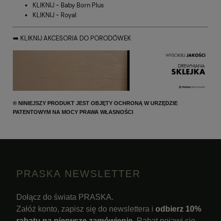
KLIKNIJ - Baby Born Plus
KLIKNIJ - Royal
➡️
KLIKNIJ AKCESORIA DO PORODÓWEK
® NINIEJSZY PRODUKT JEST OBJĘTY OCHRONĄ W URZĘDZIE
PATENTOWYM NA MOCY PRAWA WŁASNOŚCI
PRASKA NEWSLETTER
Dołącz do świata PRASKA.
Załóż konto, zapisz się do newslettera i
odbierz 10%
rabatu na pierwsze zamówienie
. Rabat pojawi się