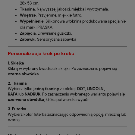
28x 53 cm,
Tkanina
: Najwyższej jakości, miękka i wytrzymała.
Wnętrze
: Przyjemne, miękkie futro.
Wypełnienie
: Silikonowa włóknina produkowana specjalnie
dla marki PRASKA.
Zapięcia
: Drewniane guziczki.
Zabawki
: Sensoryczna zabawka
Personalizacja krok po kroku
1. Sklejka
Kliknij w wybrany kwadracik sklejki. Po zaznaczeniu pojawi się
czarna obwódka.
2. Tkanina
Wybierz tylko
jedną tkaninę
z kolekcji
DOT, LINCOLN ,
RAFA
lub
NADRUK
. Po zaznaczeniu wybranego wariantu pojawi się
czerwona obwódka
, która potwierdza wybór.
3. Futerko
Wybierz kolor futerka zaznaczając odpowiednią opcję: mleczną lub
czarną.