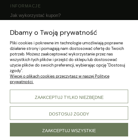
INFORMACJE
Jak wykorzystać kupon?
Dostawa i czas realizacji zamówień
Dbamy o Twoją prywatność
Klub Hodowcy VIP
Pliki cookies i pokrewne im technologie umożliwiają poprawne
działanie strony i pomagają nam dostosować ofertę do Twoich
potrzeb. Możesz zaakceptować wykorzystanie przez nas
wszystkich tych plików i przejść do sklepu lub dostosować
użycie plików do swoich preferencji, wybierając opcję "Dostosuj
zgody".
Więcej o plikach cookies przeczytasz w naszej Polityce
prywatności.
© 2026 Wszelkie prawa zastrzeżone
ZAAKCEPTUJ TYLKO NIEZBĘDNE
DOSTOSUJ ZGODY
pokaż pełną wersję strony
Sklep internetowy Shoper Premium
ZAAKCEPTUJ WSZYSTKIE