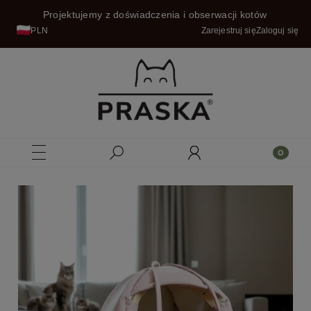
Projektujemy z doświadczenia i obserwacji kotów
PLN
Zarejestruj się
Zaloguj się