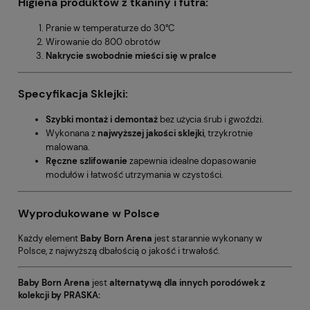
Higiena produktów z tkaniny i futra:
Pranie w temperaturze do 30°C
Wirowanie do 800 obrotów
Nakrycie swobodnie mieści się w pralce
Specyfikacja Sklejki:
Szybki montaż i demontaż
bez użycia śrub i gwoździ.
Wykonana z
najwyższej jakości sklejki
, trzykrotnie
malowana.
Ręczne szlifowanie
zapewnia idealne dopasowanie
modułów i łatwość utrzymania w czystości.
Wyprodukowane w Polsce
Każdy element
Baby Born Arena
jest starannie wykonany w
Polsce, z najwyższą dbałością o jakość i trwałość.
Baby Born Arena
jest
alternatywą dla innych porodówek z
kolekcji by PRASKA: