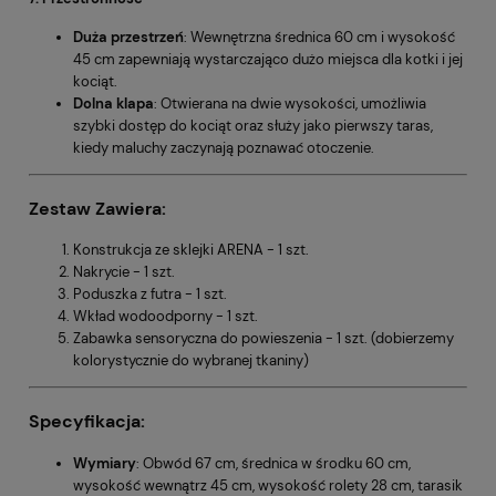
Duża przestrzeń
: Wewnętrzna średnica 60 cm i wysokość
45 cm zapewniają wystarczająco dużo miejsca dla kotki i jej
kociąt.
Dolna klapa
: Otwierana na dwie wysokości, umożliwia
szybki dostęp do kociąt oraz służy jako pierwszy taras,
kiedy maluchy zaczynają poznawać otoczenie.
Zestaw Zawiera:
Konstrukcja ze sklejki ARENA - 1 szt.
Nakrycie - 1 szt.
Poduszka z futra - 1 szt.
Wkład wodoodporny - 1 szt.
Zabawka sensoryczna do powieszenia - 1 szt. (dobierzemy
kolorystycznie do wybranej tkaniny)
Specyfikacja:
Wymiary
: Obwód 67 cm, średnica w środku 60 cm,
wysokość wewnątrz 45 cm, wysokość rolety 28 cm, tarasik