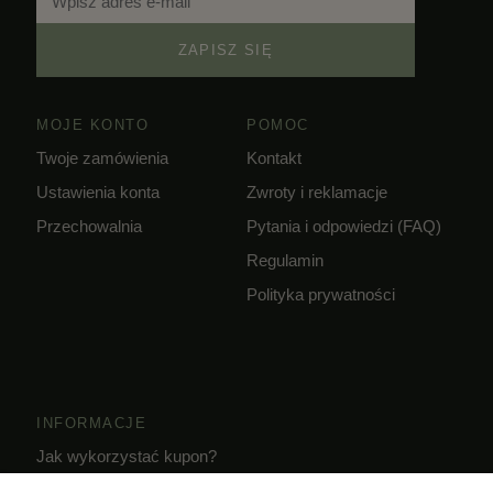
ZAPISZ SIĘ
MOJE KONTO
POMOC
Twoje zamówienia
Kontakt
Ustawienia konta
Zwroty i reklamacje
Przechowalnia
Pytania i odpowiedzi (FAQ)
Regulamin
Polityka prywatności
INFORMACJE
Jak wykorzystać kupon?
Dostawa i czas realizacji zamówień