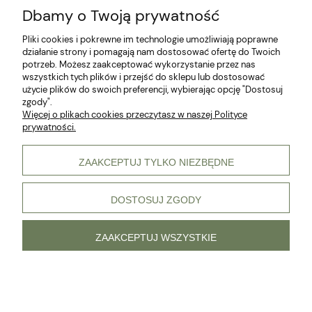
Dbamy o Twoją prywatność
Klub Hodowcy VIP
Pliki cookies i pokrewne im technologie umożliwiają poprawne
działanie strony i pomagają nam dostosować ofertę do Twoich
potrzeb. Możesz zaakceptować wykorzystanie przez nas
wszystkich tych plików i przejść do sklepu lub dostosować
użycie plików do swoich preferencji, wybierając opcję "Dostosuj
zgody".
Więcej o plikach cookies przeczytasz w naszej Polityce
prywatności.
© 2026 Wszelkie prawa zastrzeżone
ZAAKCEPTUJ TYLKO NIEZBĘDNE
DOSTOSUJ ZGODY
pokaż pełną wersję strony
Sklep internetowy Shoper Premium
ZAAKCEPTUJ WSZYSTKIE