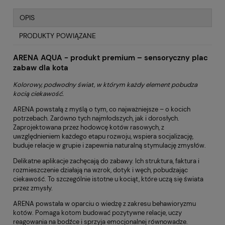
OPIS
PRODUKTY POWIĄZANE
ARENA AQUA - produkt premium – sensoryczny plac
zabaw dla kota
Kolorowy, podwodny świat, w którym każdy element pobudza
kocią ciekawość.
ARENA powstałą z myślą o tym, co najważniejsze – o kocich
potrzebach. Zarówno tych najmłodszych, jak i dorosłych.
Zaprojektowana przez hodowcę kotów rasowych, z
uwzględnieniem każdego etapu rozwoju, wspiera socjalizację,
buduje relacje w grupie i zapewnia naturalną stymulację zmysłów.
Delikatne aplikacje zachęcają do zabawy. Ich struktura, faktura i
rozmieszczenie działają na wzrok, dotyk i węch, pobudzając
ciekawość. To szczególnie istotne u kociąt, które uczą się świata
przez zmysły.
ARENA powstała w oparciu o wiedzę z zakresu behawioryzmu
kotów. Pomaga kotom budować pozytywne relacje, uczy
reagowania na bodźce i sprzyja emocjonalnej równowadze.