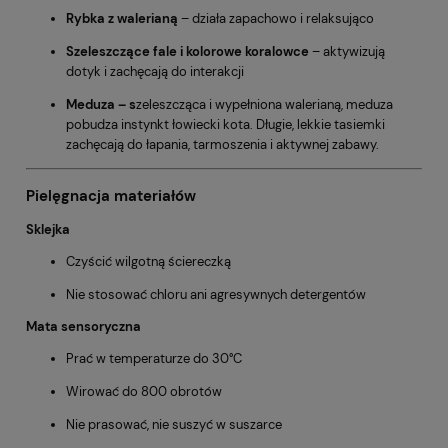
Rybka z walerianą
– działa zapachowo i relaksująco
Szeleszczące fale i kolorowe koralowce
– aktywizują
dotyk i zachęcają do interakcji
Meduza – s
zeleszcząca i wypełniona walerianą, meduza
pobudza instynkt łowiecki kota. Długie, lekkie tasiemki
zachęcają do łapania, tarmoszenia i aktywnej zabawy.
Pielęgnacja materiałów
Sklejka
Czyścić wilgotną ściereczką
Nie stosować chloru ani agresywnych detergentów
Mata sensoryczna
Prać w temperaturze do 30°C
Wirować do 800 obrotów
Nie prasować, nie suszyć w suszarce