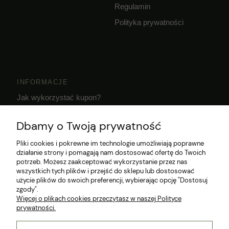
Regulamin
Polityka prywatności
INFORMACJE
Jak wykorzystać kupon?
Dostawa i czas realizacji zamówień
Dbamy o Twoją prywatność
Klub Hodowcy VIP
Pliki cookies i pokrewne im technologie umożliwiają poprawne
działanie strony i pomagają nam dostosować ofertę do Twoich
potrzeb. Możesz zaakceptować wykorzystanie przez nas
wszystkich tych plików i przejść do sklepu lub dostosować
użycie plików do swoich preferencji, wybierając opcję "Dostosuj
zgody".
Więcej o plikach cookies przeczytasz w naszej Polityce
prywatności.
© 2026 Wszelkie prawa zastrzeżone