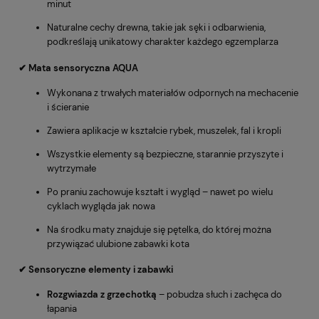
minut
Naturalne cechy drewna, takie jak sęki i odbarwienia,
podkreślają unikatowy charakter każdego egzemplarza
✔ Mata sensoryczna AQUA
Wykonana z trwałych materiałów odpornych na mechacenie
i ścieranie
Zawiera aplikacje w kształcie rybek, muszelek, fal i kropli
Wszystkie elementy są bezpieczne, starannie przyszyte i
wytrzymałe
Po praniu zachowuje kształt i wygląd – nawet po wielu
cyklach wygląda jak nowa
Na środku maty znajduje się pętelka, do której można
przywiązać ulubione zabawki kota
✔ Sensoryczne elementy i zabawki
Rozgwiazda z grzechotką
– pobudza słuch i zachęca do
łapania